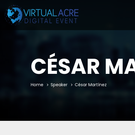
Pegue también este código inmediatamente después de la etiq
CÉSAR MA
Home
Speaker
César Martínez